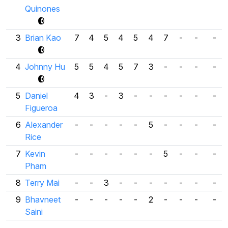
Quinones
3
Brian Kao
7
4
5
4
5
4
7
-
-
-
4
Johnny Hu
5
5
4
5
7
3
-
-
-
-
5
Daniel
4
3
-
3
-
-
-
-
-
-
Figueroa
6
Alexander
-
-
-
-
-
5
-
-
-
-
Rice
7
Kevin
-
-
-
-
-
-
5
-
-
-
Pham
8
Terry Mai
-
-
3
-
-
-
-
-
-
-
9
Bhavneet
-
-
-
-
-
2
-
-
-
-
Saini