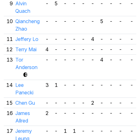
9
Alvin
-
5
-
-
-
-
-
-
-
-
Quach
10
Qiancheng
-
-
-
-
-
-
5
-
-
-
Zhao
11
Jeffery Lo
-
-
-
-
-
4
-
-
-
-
12
Terry Mai
4
-
-
-
-
-
-
-
-
-
13
Tor
-
-
-
-
-
-
4
-
-
-
Anderson
14
Lee
3
1
-
-
-
-
-
-
-
-
Panecki
15
Chen Gu
-
-
-
-
-
2
-
-
-
-
16
James
2
-
-
-
-
-
-
-
-
-
Allred
17
Jeremy
-
-
1
1
-
-
-
-
-
-
Leung