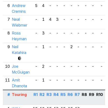
6
Andrew
5
4
-
-
-
-
-
-
-
-
Cremins
7
Neal
-
1
4
3
-
-
-
-
-
-
Wiebmer
8
Ross
-
3
-
-
-
-
-
-
-
-
Heyman
9
Neil
-
1
-
-
-
2
-
-
-
-
Katahira
10
Joe
-
2
-
-
-
-
-
-
-
-
McGuigan
11
Amit
-
1
-
-
-
-
-
-
-
-
Dhanota
#
Touring
R1
R2
R3
R4
R5
R6
R7
R8
R9
R10
B