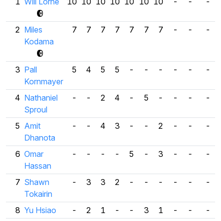
1
Will Lorne
10
10
10
10
10
10
10
-
-
-
2
Miles
7
7
7
7
7
7
7
-
-
-
Kodama
3
Pall
5
4
5
5
-
-
-
-
-
-
Kornmayer
4
Nathaniel
-
-
2
4
-
5
-
-
-
-
Sproul
5
Amit
-
-
4
3
-
-
2
-
-
-
Dhanota
6
Omar
-
-
-
-
5
-
3
-
-
-
Hassan
7
Shawn
-
3
3
2
-
-
-
-
-
-
Tokairin
8
Yu Hsiao
-
2
1
-
-
3
1
-
-
-