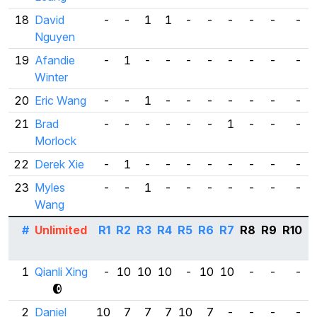
18
David
-
-
1
1
-
-
-
-
-
-
Nguyen
19
Afandie
-
1
-
-
-
-
-
-
-
-
Winter
20
Eric Wang
-
-
1
-
-
-
-
-
-
-
21
Brad
-
-
-
-
-
-
1
-
-
-
Morlock
22
Derek Xie
-
1
-
-
-
-
-
-
-
-
23
Myles
-
-
1
-
-
-
-
-
-
-
Wang
#
Unlimited
R1
R2
R3
R4
R5
R6
R7
R8
R9
R10
B
1
Qianli Xing
-
10
10
10
-
10
10
-
-
-
2
Daniel
10
7
7
7
10
7
-
-
-
-