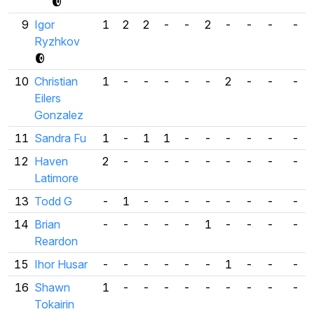
9
Igor
1
2
2
-
-
2
-
-
-
-
Ryzhkov
10
Christian
1
-
-
-
-
-
2
-
-
-
Eilers
Gonzalez
11
Sandra Fu
1
-
1
1
-
-
-
-
-
-
12
Haven
2
-
-
-
-
-
-
-
-
-
Latimore
13
Todd G
-
1
-
-
-
-
-
-
-
-
14
Brian
-
-
-
-
-
1
-
-
-
-
Reardon
15
Ihor Husar
-
-
-
-
-
-
1
-
-
-
16
Shawn
1
-
-
-
-
-
-
-
-
-
Tokairin