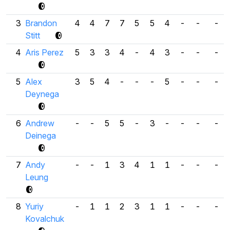
3
Brandon
4
4
7
7
5
5
4
-
-
-
Stitt
4
Aris Perez
5
3
3
4
-
4
3
-
-
-
5
Alex
3
5
4
-
-
-
5
-
-
-
Deynega
6
Andrew
-
-
5
5
-
3
-
-
-
-
Deinega
7
Andy
-
-
1
3
4
1
1
-
-
-
Leung
8
Yuriy
-
1
1
2
3
1
1
-
-
-
Kovalchuk