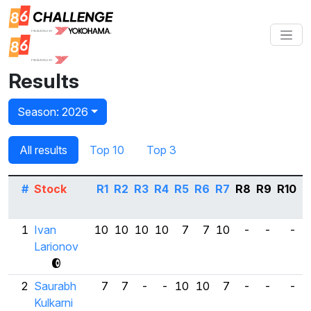
Results
Season: 2026
All results
Top 10
Top 3
#
Stock
R1
R2
R3
R4
R5
R6
R7
R8
R9
R10
B
1
Ivan
10
10
10
10
7
7
10
-
-
-
Larionov
2
Saurabh
7
7
-
-
10
10
7
-
-
-
Kulkarni