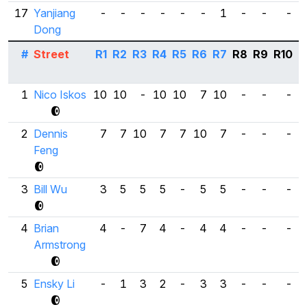
17
Yanjiang
-
-
-
-
-
-
1
-
-
-
Dong
#
Street
R1
R2
R3
R4
R5
R6
R7
R8
R9
R10
B
1
Nico Iskos
10
10
-
10
10
7
10
-
-
-
2
Dennis
7
7
10
7
7
10
7
-
-
-
Feng
3
Bill Wu
3
5
5
5
-
5
5
-
-
-
4
Brian
4
-
7
4
-
4
4
-
-
-
Armstrong
5
Ensky Li
-
1
3
2
-
3
3
-
-
-